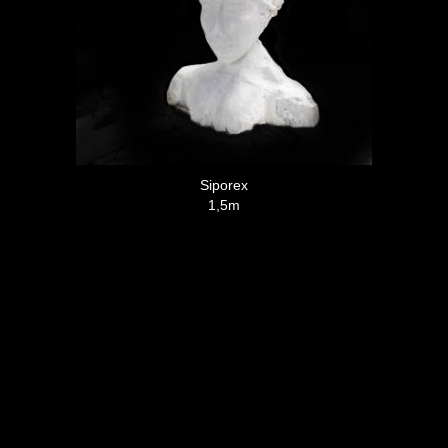
Siporex
1,5m