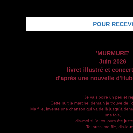
POUR RECEVO
'MURMURE'
Juin 2026
livret illustré et conce
d'après une nouvelle d'Hube
"Je vais boire un peu et rep
Cette nuit je marche, demain je trouve de l
Ma fille, invente une chanson qui va de là jusqu'à dem
une fois,
dis-moi si j'ai toujours été juste
Toi aussi ma file, dis-le-m