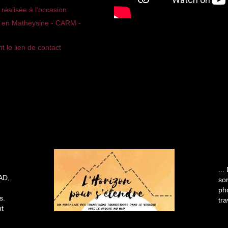
réalisée à l'occasion
és en Matheysine - CARM -
t le lien de contact
..
AD,
son
pho
s.
tra
nt