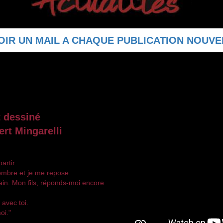
IR UN MAIL A CHAQUE PUBLICATION NOUVELL
rt dessiné
rt Mingarelli
artir.
'ombre et je me repose.
ain. Mon fils, réponds-moi encore
 avec toi.
oi."